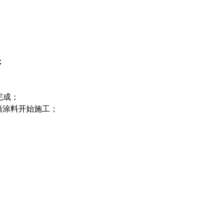
；
完成；
墙涂料开始施工；