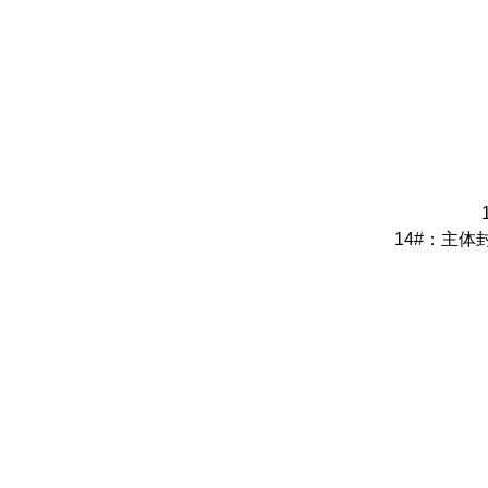
14#：主