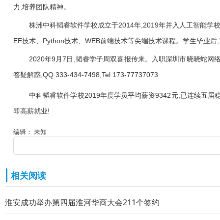
力,培养团队精神。
株洲中科韬睿软件学校成立于2014年,2019年并入人工智能
EE技术、Python技术、WEB前端技术等尖端技术课程。学生毕
2020年9月7日,韬睿学子周双喜报传来。入职深圳市晓晓蛇网
答疑解惑,QQ 333-434-7498,Tel 173-77737073
中科韬睿软件学校2019年度学员平均薪资9342元,已连续五
即高薪就业!
编辑： 未知
相关阅读
淮安成功举办第四届淮河华商大会211个签约