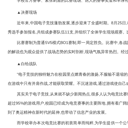
学校官方赛事、紧张刺激的比赛现场、诱人的赛事奖金和丰厚礼
▲决赛现场
近年来,中国电子竞技蓬勃发展,逐步迎来了全盛时期。8月25
秀选手参加报名,共组成参赛队伍11支,并组织了全体学生现场观赛
比赛赛制为普通5V5模式BO1赛制,即一局定胜负。比赛中,
的解说也为观众提供了战场态势的实时剖析,现场气氛异常热烈。经过一
▲白给战队
“电子竞技的独特魅力在校园里点燃青春的激扬,不服输不退缩的
在游戏中只有并肩作战,才能获取荣耀。不沉迷游戏,通过游戏使自己
其实关于电子竞技,从来就不缺少新闻热点,很多人认为电竞比赛终
超过95%的游戏用户,校园已经成为电竞赛事的主要阵地,拥有着广
到了奥运精神在新时代的延伸,也带动了信息产业的发展。
而学校举办本次电竞比赛的初衷简单而纯粹,为学生提供一个公