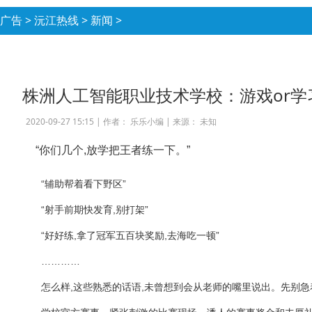
广告
>
沅江热线
>
新闻
>
株洲人工智能职业技术学校：游戏or学习
2020-09-27 15:15 |
作者： 乐乐小编
|
来源： 未知
“你们几个,放学把王者练一下。”
“辅助帮着看下野区”
“射手前期快发育,别打架”
“好好练,拿了冠军五百块奖励,去海吃一顿”
…………
怎么样,这些熟悉的话语,未曾想到会从老师的嘴里说出。先别急