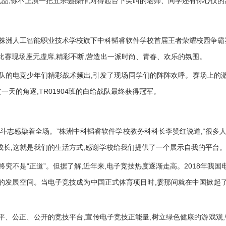
品,你不上演一把五杀骚操作,对得起台下尖叫的老师、同学还有你心仪的
日,株洲人工智能职业技术学校旗下中科韬睿软件学校首届王者荣耀校园争
。比赛现场座无虚席,精彩不断,营造出一派时尚、青春、欢乐的氛围。
各战队的电竞少年们精彩战术频出,引发了现场同学们的阵阵欢呼。赛场上的
天的角逐,TR01904班的白给战队最终获得冠军。
斗志感染着全场。”株洲中科韬睿软件学校教务科科长李赞红说道,“很多人
成长,这就是我们的生活方式,感谢学校给我们提供了一个展示自我的平台。
究不是“正道”。但据了解,近年来,电子竞技热度逐渐走高。2018年我国
阔的发展空间。当电子竞技成为中国正式体育项目时,霎那间就在中国掀起
平、公正、公开的竞技平台,宣传电子竞技正能量,树立绿色健康的游戏观