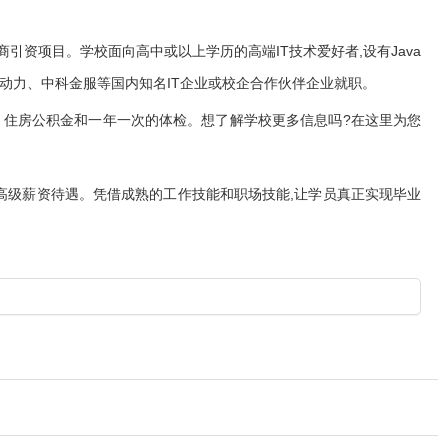
商引资项目。学校面向高中或以上学历的高端IT技术爱好者,设有Java
软通动力、中科金服等国内知名IT企业或校企合作伙伴企业就职。
受社保、住房公积金和一年一次的体检。想了解学校更多信息吗?在这里为您
同岗位高级薪资待遇。凭借成熟的工作技能和职场技能,让学员真正实现毕业