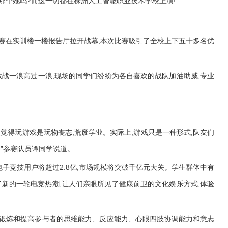
那个她吗?而这一切都在株洲人工智能职业技术学校上演!
霸赛在实训楼一楼报告厅拉开战幕,本次比赛吸引了全校上下五十多名优
激战一浪高过一浪,现场的同学们纷纷为各自喜欢的战队加油助威,专业
觉得玩游戏是玩物丧志,荒废学业。实际上,游戏只是一种形式,队友们
”参赛队员谭同学说道。
电子竞技用户将超过2.8亿,市场规模将突破千亿元大关。学生群体中有
了新的一轮电竞热潮,让人们亲眼所见了健康前卫的文化娱乐方式,体验
,锻炼和提高参与者的思维能力、反应能力、心眼四肢协调能力和意志