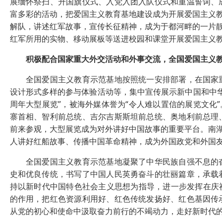
展缅怀祭扫、升国旗仪式、入党入团入队仪式和重温誓词、
富多彩的活动，把爱国主义教育基地建设成为开展爱国主义教
解队，讲述红军故事，宣传长征精神，成为于都河畔的一片靓
红军所用的实物、移动展板等送进校园和课堂开展爱国主义
积极配合国家重大外交活动和外事交流，全国爱国主义
全国爱国主义教育示范基地按照统一安排部署，在国家重
设计形式多样的参与体验活动等，集中宣传展示新中国和中华
周年大型展览”，被海外媒体誉为“令人难以置信的展览文化
寨首相、智利前总统、吉尔吉斯斯坦前总统、奥地利前总理
前来参观，大型展览成为对外讲好中国故事的重要平台。南湖
人讲好红船故事、传播中国革命精神，成为外国政党和外国友
全国爱国主义教育示范基地凝聚了中华民族自强不息的奋
史和优良传统，书写了中国人民英勇奋斗的壮丽篇章，承载
持以新时代中国特色社会主义思想为指导，进一步发挥在庆祝
的作用，把红色资源利用好、红色传统发扬好、红色基因传
从党的初心和使命中汲取奋力前行的不竭动力，走好新时代