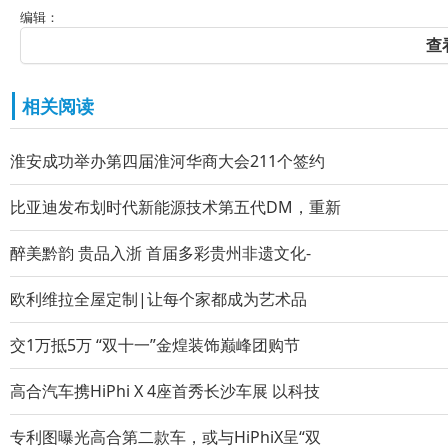
编辑：
查
相关阅读
淮安成功举办第四届淮河华商大会211个签约
比亚迪发布划时代新能源技术第五代DM，重新
醉美黔韵 贵品入浙 首届多彩贵州非遗文化-
欧利维拉全屋定制|让每个家都成为艺术品
交1万抵5万 “双十一”金煌装饰巅峰团购节
高合汽车携HiPhi X 4座首秀长沙车展 以科技
专利图曝光高合第二款车，或与HiPhiX呈“双