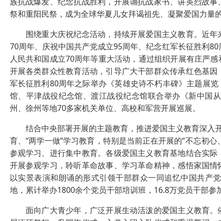
族抗战爆发、纪念抗战胜利，开展诵抗战家书、讲英烈故事
祭和重阳民祭，成为全球华夏儿女拜谒祖先、凝聚爱国力量
围绕重大庆祝纪念活动，持续开展爱国主义教育。近年来
70周年、庆祝中国共产党成立95周年、纪念红军长征胜利8
人民共和国成立70周年等重大活动，通过组织开展有庄严
开展各类群众性教育活动，引导广大干部群众传承红色基因
军长征胜利80周年之际举办《英雄史诗不朽丰碑》主题展览
馆、平津战役纪念馆、渡江战役纪念馆联合举办《新中国从
州、徐州等地70多家机关单位、高校和军营开展巡展。
结合中央部署开展的主题教育，推进爱国主义教育深入开展
育、“两学一做”学习教育，特别是当前正在开展的“不忘初
参观学习、进行集中教育。各级爱国主义教育基地结合实际
开展参观学习，聆听革命故事、学习革命精神，感悟家国情
以实景表演和朗诵的形式引领干部群众一同追忆中国共产
地，累计举办1800余个党员干部培训班，16.8万党员干部参
面向广大青少年，广泛开展生动活泼的爱国主义教育。依